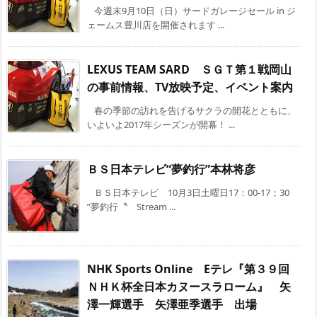
今週末9月10日（日）サードガレージセール in ジ
ェームス豊川店を開催されます ...
LEXUS TEAM SARD ＳＧＴ第１戦岡山
の事前情報、TV放映予定、イベント案内
春の季節の訪れを告げるサクラの開花とともに、
いよいよ2017年シーズンが開幕！ ...
ＢＳ日本テレビ“夢釣行”本林将彦
ＢＳ日本テレビ 10月3日土曜日17：00-17；30
”夢釣行〝 Stream ...
NHK Sports Online Eテレ『第３９回
ＮＨＫ杯全日本カヌースラローム』 矢
澤一輝選手 矢澤亜季選手 出場