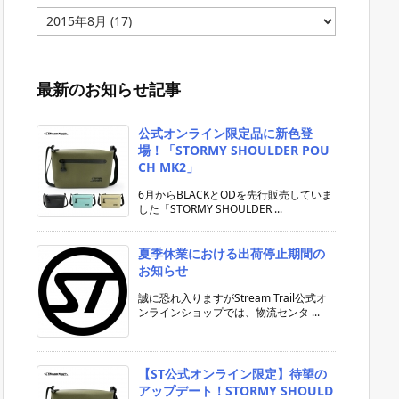
ア
ー
カ
イ
ブ
最新のお知らせ記事
公式オンライン限定品に新色登
場！「STORMY SHOULDER POU
CH MK2」
6月からBLACKとODを先行販売していま
した「STORMY SHOULDER ...
夏季休業における出荷停止期間の
お知らせ
誠に恐れ入りますがStream Trail公式オ
ンラインショップでは、物流センタ ...
【ST公式オンライン限定】待望の
アップデート！STORMY SHOULD