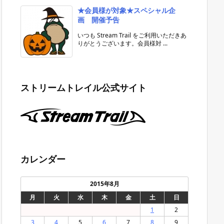
★会員様が対象★スペシャル企
画 開催予告
いつも Stream Trail をご利用いただきあ
りがとうございます。会員様対 ...
ストリームトレイル公式サイト
カレンダー
2015年8月
月
火
水
木
金
土
日
1
2
3
4
5
6
7
8
9