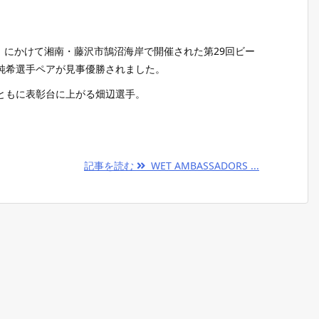
日）にかけて湘南・藤沢市鵠沼海岸で開催された第29回ビー
純希選手ペアが見事優勝されました。
ともに表彰台に上がる畑辺選手。
記事を読む
WET AMBASSADORS ...