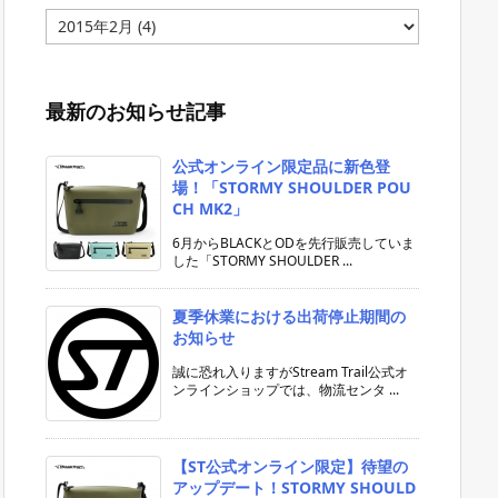
ア
ー
カ
イ
ブ
最新のお知らせ記事
公式オンライン限定品に新色登
場！「STORMY SHOULDER POU
CH MK2」
6月からBLACKとODを先行販売していま
した「STORMY SHOULDER ...
夏季休業における出荷停止期間の
お知らせ
誠に恐れ入りますがStream Trail公式オ
ンラインショップでは、物流センタ ...
【ST公式オンライン限定】待望の
アップデート！STORMY SHOULD