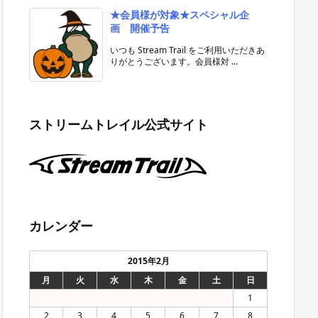
★会員様が対象★スペシャル企
画 開催予告
いつも Stream Trail をご利用いただきあ
りがとうございます。会員様対 ...
ストリームトレイル公式サイト
カレンダー
2015年2月
月
火
水
木
金
土
日
1
2
3
4
5
6
7
8