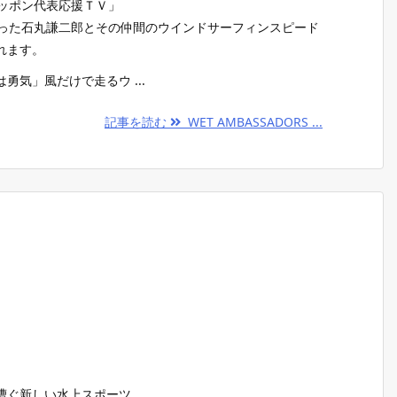
！ニッポン代表応援ＴＶ」
行った石丸謙二郎とその仲間のウインドサーフィンスピード
れます。
勇気」風だけで走るウ ...
記事を読む
WET AMBASSADORS ...
漕ぐ新しい水上スポーツ。